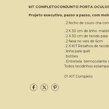
kIT COMPLETOCONJUNTO PORTA OCULOS
Projeto executivo, passo a passo, com mold
.
2
fecho de
couro
cha co
.
2 X
30
cm
de
linho
matel
.
2 X
30
cm de
tecido
para
.
2
faixa
no
vies
de
6
cm
.
2 X KIT
Retalhos
de
tecid
. linha para quilt
. botôes
.
Entretela
termocolante
Todos tecidinhos estampa
01 KIT Completo