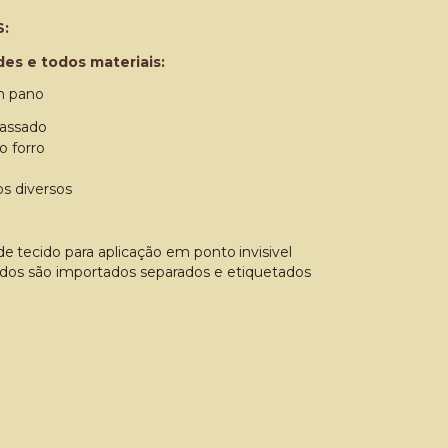
:
es e todos materiais:
m
pano
assado
o
forro
os
diversos
de
tecido
para
aplicação
em
ponto
invisivel
dos são importados separados e etiquetados