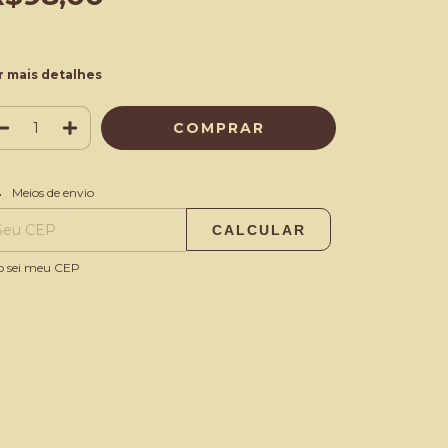
r mais detalhes
ALTERAR CEP
regas para o CEP:
Meios de envio
CALCULAR
o sei meu CEP