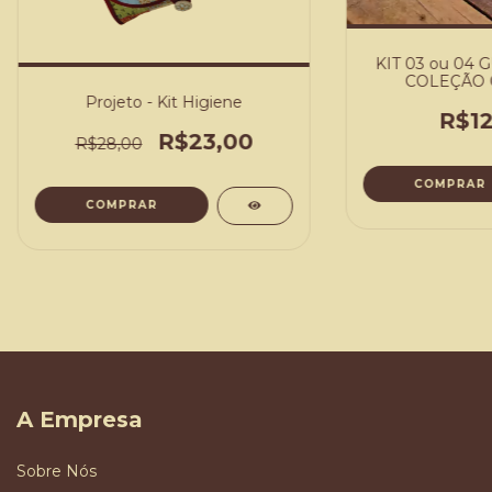
KIT 03 ou 04
COLEÇÃO 
FAZENDA - 
Projeto - Kit Higiene
R$12
R$23,00
R$28,00
COMPRAR
A Empresa
Sobre Nós