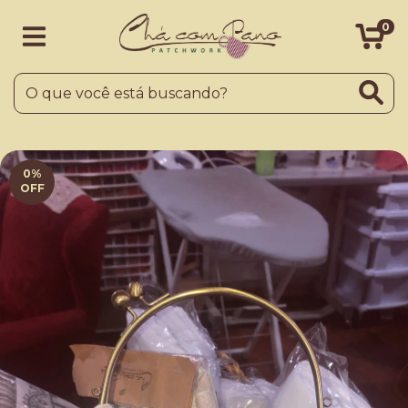
0
0
%
OFF