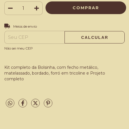
ALTERAR CEP
Entregas para o CEP:
Meios de envio
CALCULAR
Não sei meu CEP
Kit completo da Bolsinha, com fecho metálico,
matelassado, bordado, forró em tricoline e Projeto
completo