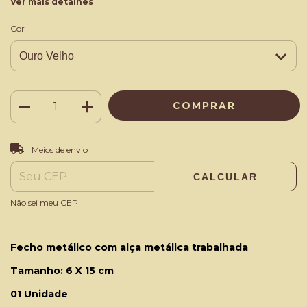
Ver mais detalhes
Cor
ALTERAR CEP
Entregas para o CEP:
Meios de envio
CALCULAR
Não sei meu CEP
Fecho metálico com alça metálica trabalhada
Tamanho: 6 X 15 cm
01 Unidade