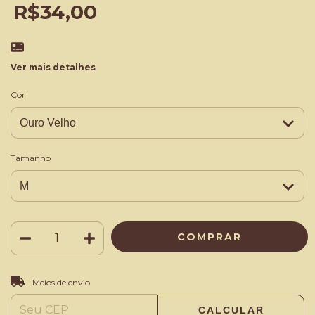
R$34,00
Ver mais detalhes
Cor
Tamanho
ALTERAR CEP
Entregas para o CEP:
Meios de envio
CALCULAR