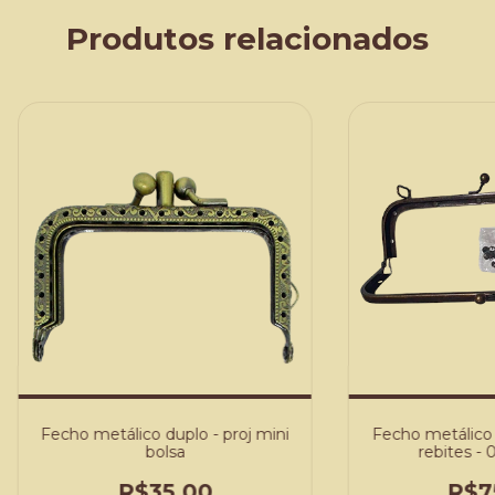
Produtos relacionados
Fecho metálico duplo - proj mini
Fecho metálico
bolsa
rebites - 
R$35,00
R$7