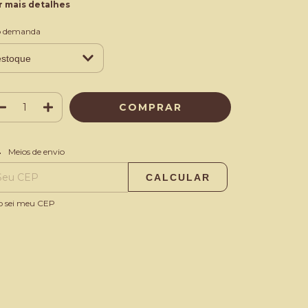
r mais detalhes
b demanda
ALTERAR CEP
regas para o CEP:
Meios de envio
CALCULAR
o sei meu CEP