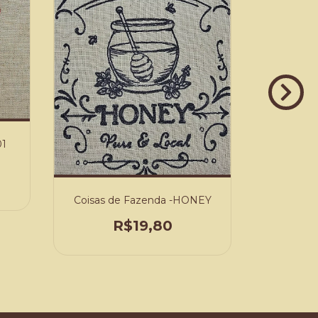
01
Coisas 
Coisas de Fazenda -HONEY
R$19,80