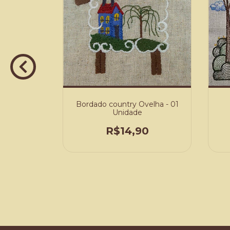
Bordado country Ovelha - 01
Unidade
R$14,90
nda -
S
0