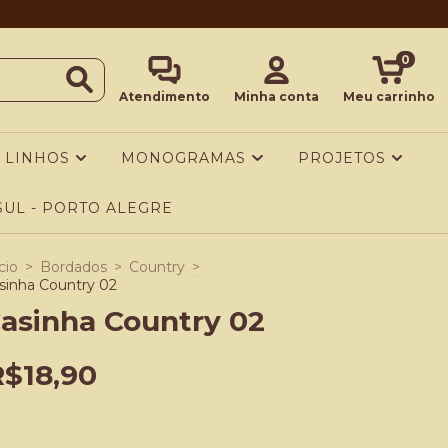
0
Atendimento
Minha conta
Meu carrinho
LINHOS
MONOGRAMAS
PROJETOS
UL - PORTO ALEGRE
cio
>
Bordados
>
Country
>
sinha Country 02
asinha Country 02
R$18,90