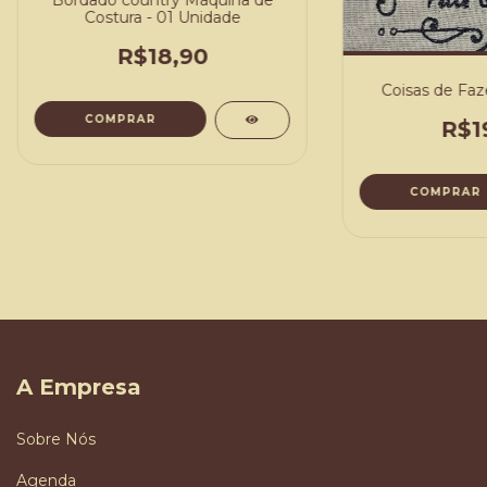
Bordado country Máquina de
Costura - 01 Unidade
R$18,90
Coisas de Fa
COMPRAR
R$1
COMPRAR
A Empresa
Sobre Nós
Agenda