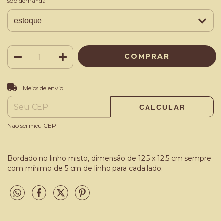
sob demanda
ALTERAR CEP
Entregas para o CEP:
Meios de envio
CALCULAR
Não sei meu CEP
Bordado no linho misto, dimensão de 12,5 x 12,5 cm sempre
com mínimo de 5 cm de linho para cada lado.