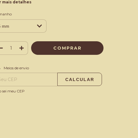
r mais detalhes
manho
ALTERAR CEP
regas para o CEP:
Meios de envio
CALCULAR
o sei meu CEP