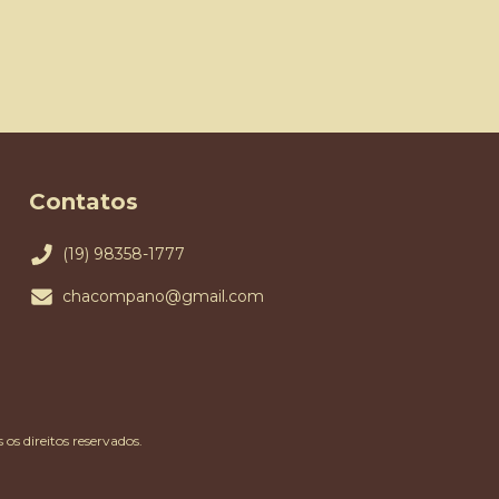
Contatos
(19) 98358-1777
chacompano@gmail.com
s direitos reservados.