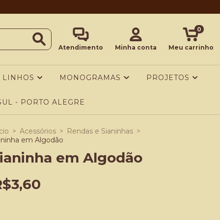
0
Atendimento
Minha conta
Meu carrinho
LINHOS
MONOGRAMAS
PROJETOS
UL - PORTO ALEGRE
cio
>
Acessórios
>
Rendas e Sianinhas
>
aninha em Algodão
ianinha em Algodão
R$3,60