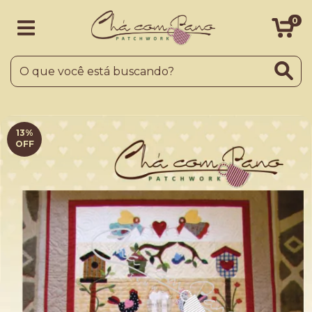
0
13
%
OFF