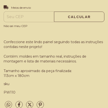
ALTERAR CEP
Entregas para o CEP:
Meios de envio
CALCULAR
Não sei meu CEP
Confeccione este lindo painel seguindo todas as instruções
contidas neste projeto!
Contém: moldes em tamanho real, instruções de
montagem e lista de materiais necessários.
Tamanho aproximado da peça finalizada:
113cm x 180cm
sku
PW110