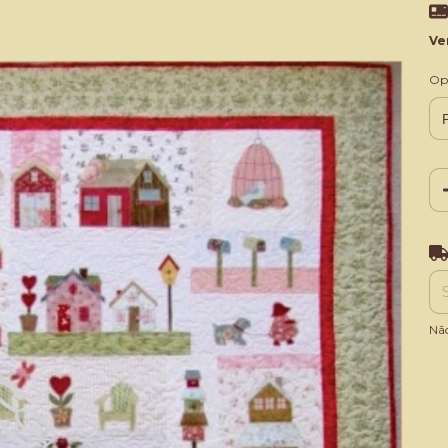
Ve
Op
Ent
Nã