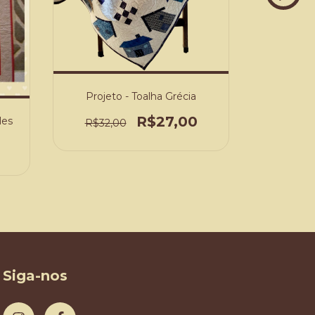
Projeto - Toalha Grécia
Proje
R$27,00
les
R$32,00
R$39,
Siga-nos