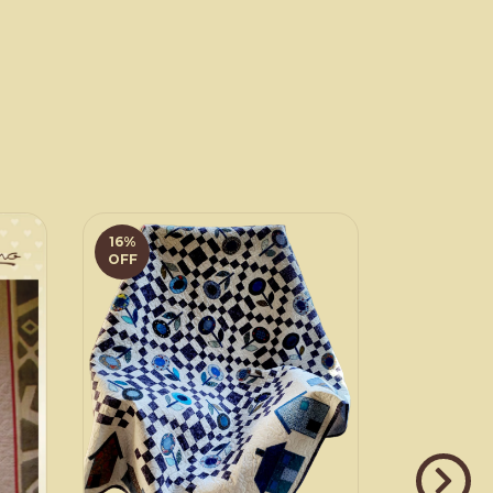
16
%
13
%
OFF
OFF