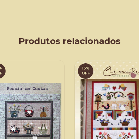
Produtos relacionados
%
13
%
F
OFF