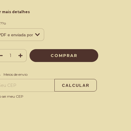
r mais detalhes
??o
ALTERAR CEP
regas para o CEP:
Meios de envio
CALCULAR
o sei meu CEP