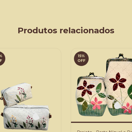
Produtos relacionados
%
15
%
F
OFF