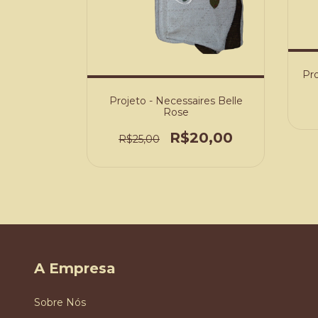
Pro
igiene
Projeto - Necessaires Belle
Rose
3,00
R$20,00
R$25,00
A Empresa
Sobre Nós