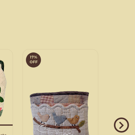
17
%
20
%
OFF
OFF