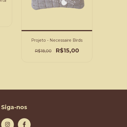
orta
Projet
Passe
R$25,
Projeto - Necessaire Birds
R$15,00
R$18,00
Siga-nos