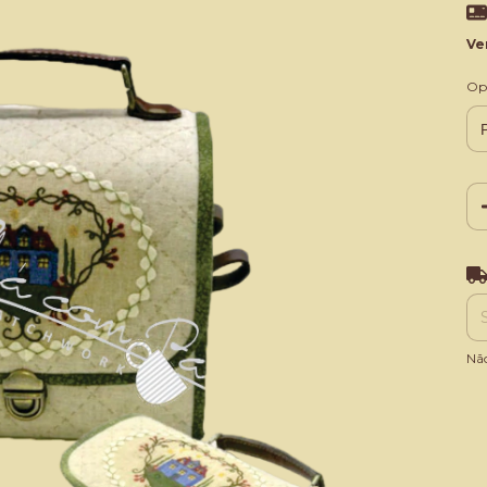
Ve
Op
Ent
Nã