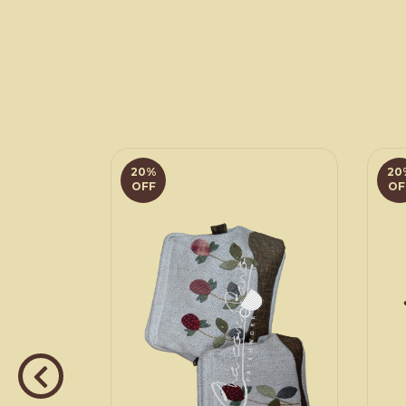
20
%
20
OFF
OF