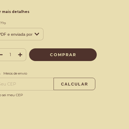
r mais detalhes
??o
ALTERAR CEP
regas para o CEP:
Meios de envio
CALCULAR
o sei meu CEP