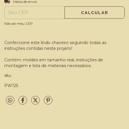
Entregas para o CEP:
Meios de envio
CALCULAR
Não sei meu CEP
Confeccione este lindo chaveiro seguindo todas as
instruções contidas neste projeto!
Contém: moldes em tamanho real, instruções de
montagem e lista de materiais necessários.
sku
PW125