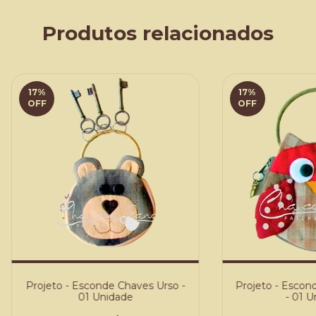
Produtos relacionados
17
%
17
%
OFF
OFF
Projeto - Esconde Chaves Urso -
Projeto - Escon
01 Unidade
- 01 U