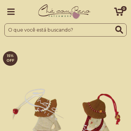
0
15
%
OFF