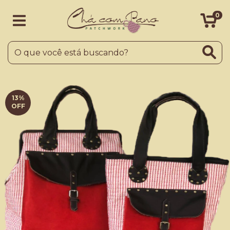
0
13
%
OFF