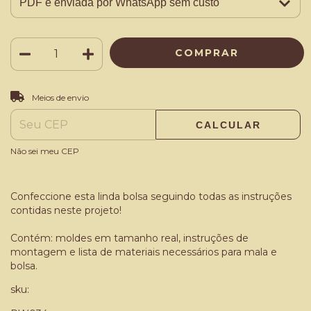
ALTERAR CEP
Entregas para o CEP:
Meios de envio
CALCULAR
Não sei meu CEP
Confeccione esta linda bolsa seguindo todas as instruções
contidas neste projeto!
Contém: moldes em tamanho real, instruções de
montagem e lista de materiais necessários para mala e
bolsa.
sku: