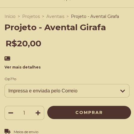
Início
>
Projetos
>
Aventais
>
Projeto - Avental Girafa
Projeto - Avental Girafa
R$20,00
Ver mais detalhes
Op??o
ALTERAR CEP
Entregas para o CEP:
Meios de envio