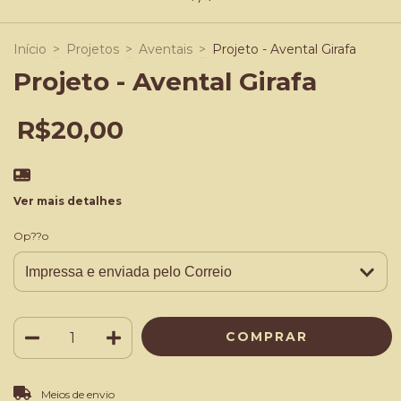
Início
>
Projetos
>
Aventais
>
Projeto - Avental Girafa
Projeto - Avental Girafa
R$20,00
Ver mais detalhes
Op??o
ALTERAR CEP
Entregas para o CEP:
Meios de envio