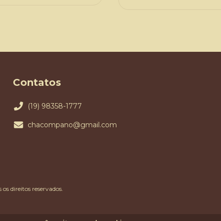
Contatos
(19) 98358-1777
chacompano@gmail.com
s direitos reservados.