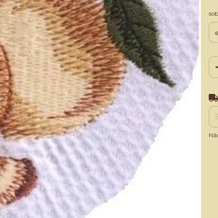
so
Ent
Nã