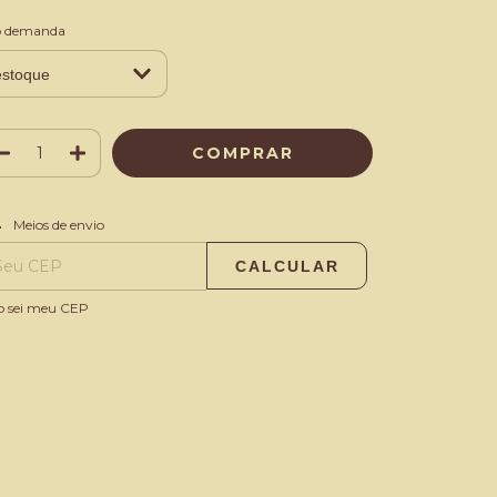
b demanda
ALTERAR CEP
regas para o CEP:
Meios de envio
CALCULAR
o sei meu CEP