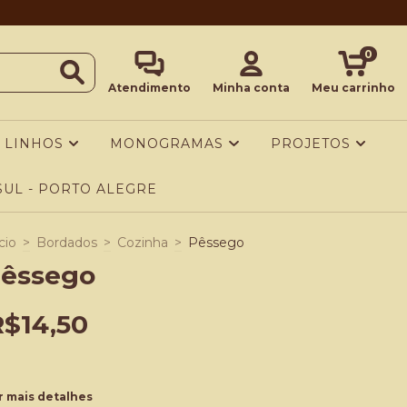
0
Atendimento
Minha conta
Meu carrinho
LINHOS
MONOGRAMAS
PROJETOS
UL - PORTO ALEGRE
cio
>
Bordados
>
Cozinha
>
Pêssego
êssego
R$14,50
r mais detalhes