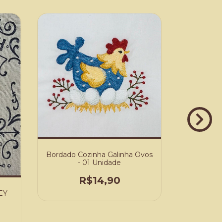
Bordado Cozinha Galinha Ovos
Bordado C
- 01 Unidade
-
R$14,90
EY