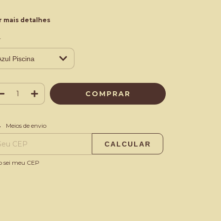
r mais detalhes
r
ALTERAR CEP
regas para o CEP:
Meios de envio
CALCULAR
o sei meu CEP