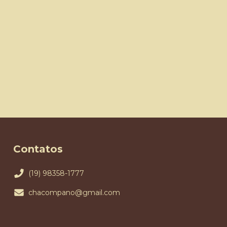
Contatos
(19) 98358-1777
chacompano@gmail.com