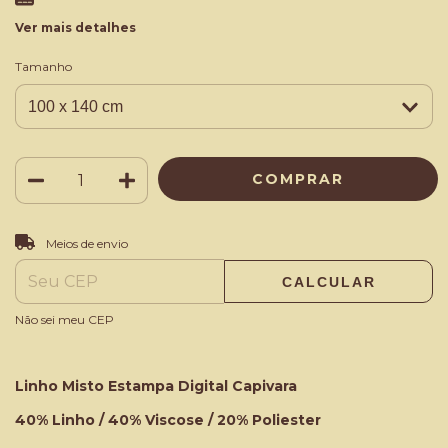
Ver mais detalhes
Tamanho
ALTERAR CEP
Entregas para o CEP:
Meios de envio
CALCULAR
Não sei meu CEP
Linho Misto Estampa Digital
Capivara
40% Linho / 40% Viscose / 20% Poliester