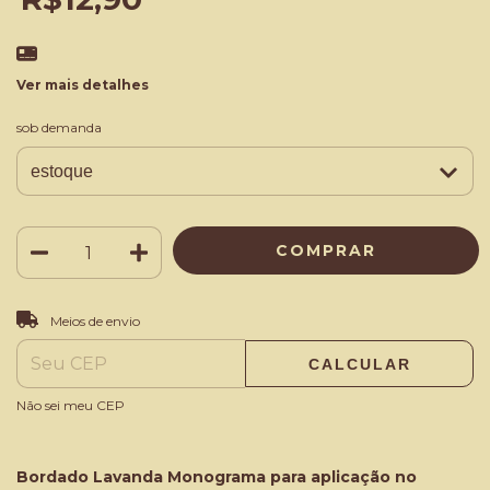
Ver mais detalhes
sob demanda
ALTERAR CEP
Entregas para o CEP:
Meios de envio
CALCULAR
Não sei meu CEP
Bordado Lavanda Monograma para aplicação no