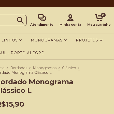
0
Atendimento
Minha conta
Meu carrinho
LINHOS
MONOGRAMAS
PROJETOS
UL - PORTO ALEGRE
cio
>
Bordados
>
Monogramas
>
Clássico
>
rdado Monograma Clássico L
ordado Monograma
lássico L
R$15,90