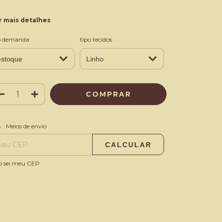
r mais detalhes
b demanda
tipo tecidos
ALTERAR CEP
regas para o CEP:
Meios de envio
CALCULAR
o sei meu CEP