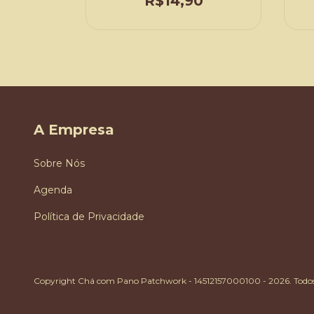
0
R$14,90
A Empresa
Sobre Nós
Agenda
Política de Privacidade
Copyright Chá com Pano Patchwork - 14512157000100 - 2026. Todos o