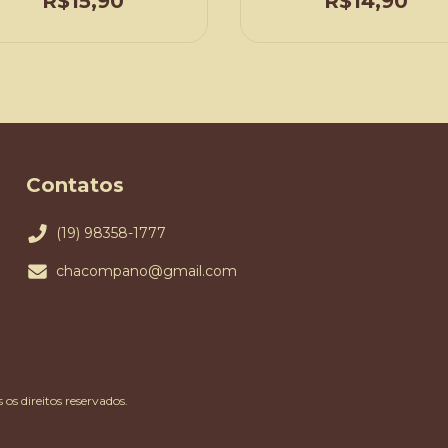
R$15,90
R$14,90
Contatos
(19) 98358-1777
chacompano@gmail.com
s direitos reservados.