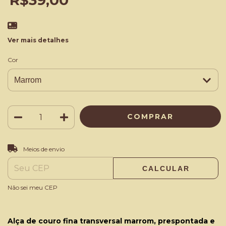
R$39,00
Ver mais detalhes
Cor
ALTERAR CEP
Entregas para o CEP:
Meios de envio
CALCULAR
Não sei meu CEP
Alça de couro fina transversal marrom, prespontada e